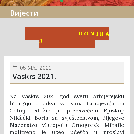
Вијести
D O N I R A
J
05 MAJ 2021
Vaskrs 2021.
Na Vaskrs 2021 god svetu Arhijerejsku
liturgiju u crkvi sv. Ivana Crnojevića na
Cetinju služio je preosvećeni Episkop
Nikšićki Boris sa svještenstvom, Njegovo
Blaženstvo Mitropolit Crnogorski Mihailo
molitveno je uzeo učešća u proslavi