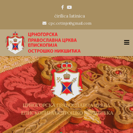
ćirilica
latinica
cpc.cetinje@gmail.com
НА ЦРКВА
НИКШИЋКА