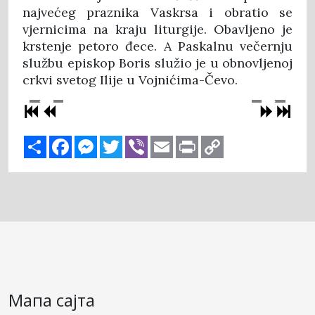
najvećeg praznika Vaskrsa i obratio se
vjernicima na kraju liturgije. Obavljeno je
krstenje petoro đece. A Paskalnu večernju
službu episkop Boris služio je u obnovljenoj
crkvi svetog Ilije u Vojnićima-Čevo.
Share
Facebook
Messenger
Twitter
Viber
Email
Print
Copy
Link
Мапа сајта